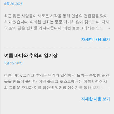
5월 26, 2025
최근 많은 사람들이 새로운 시작을 통해 인생의 전환점을 맞이
하고 있습니다. 이러한 변화는 종종 예기치 않게 찾아오며, 각자
의 삶에 깊은 변화를 가져다줍니다. 이번 블로그에서는 인생의
전환점과 새로운 시작을 주제로 한 이야기를 깊이 있게 다뤄보
자세한 내용 보기
겠습니다. 인생의 전환점: 지혜의 발견 어느 날 문득 우리는 인
생의 전환점을 맞이하게 됩니다. 이런 전환점은 대개 우리의 가
치관이나 진로에 대해 깊은 성찰을 하게 만들며, 이를 통해 새로
여름 바다와 추억의 일기장
운 지혜를 발견하게 됩니다. 예를 들어, 직장에서의 해고, 특별한
5월 25, 2025
사람과의 만남, 또는 갑작스러운 건강 문제 등은 모두 우리에게
큰 변화를 촉발할 수 있는 사건들입니다. 이런 순간들은 우리가
여름, 바다, 그리고 추억은 우리가 일상에서 느끼는 특별한 순간
현재의 삶을 돌아보게 하고, 실패와 좌절을 통해 새롭게 시작해
들을 만들어 줍니다. 이번 블로그 포스트에서는 여름 바다에서
야 한다는 깨달음을 제공합니다. 따라서 이러한 전환점에서 어
의 그리운 추억과 이를 담아낸 일기장 이야기를 통해 잊지 못할
떻게 대처하느냐가 향후 우리의 삶에 중요한 영향을 미친다는
소중한 기억을 살펴보겠습니다. 바람을 느끼며 해변가에서 보
점을 명심해야 합니다. 변화에 대한 두려움을 극복하고, 생애 주
자세한 내용 보기
낸 시간들은 언제나 우리의 심금을 울리는 요소로 작용하지요.
기의 다음 단계를 향해 나아가면서 스스로의 가능성을 믿는 것
여름 바다의 매력 여름이 되면 많은 사람들이 찾아가는 대표적
이 중요합니다. 또한 인생의 전환점을 긍정적으로 수용하려면
인 장소 중 하나가 바로 바다입니다. 신록의 긴 여름 해변에서는
자신의 감정을 인정하고 수용하는 것도 필수적입니다. 감정적